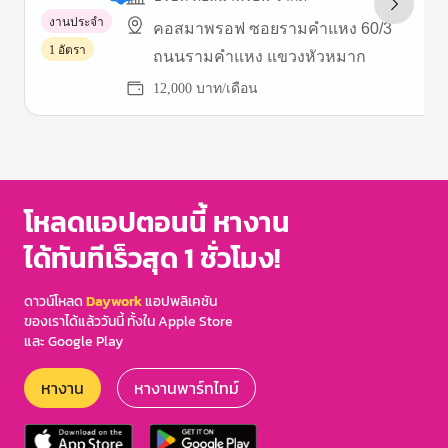
งานประจำ
คอสมาพรอฟ ซอยรามคำแหง 60/3
1 อัตรา
ถนนรามคำแหง แขวงหัวหมาก
12,000 บาท/เดือน
Item
1
of
3
โหลดแอปตอนนี้ หางาน
ได้ทันทีเร็วสุด 1 ชั่วโมง!
ดาวน์โหลด
Daywork
แอปพลิเคชัน
ของเราได้แล้ววันนี้ ทั้งใน Apple Store
และ Google Play
หางาน
หางานพาร์ทไทม์