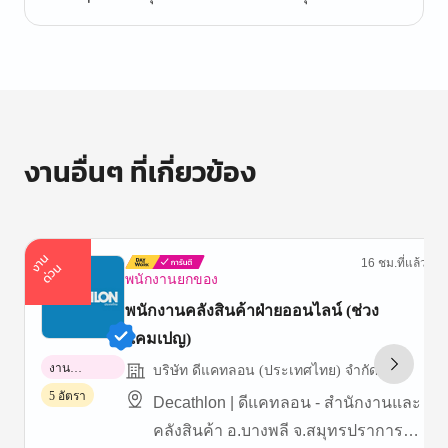
งานอื่นๆ ที่เกี่ยวข้อง
า
น
ด่
ว
16 ชม.ที่แล้ว
ง
น
พนักงานยกของ
พนักงานคลังสินค้าฝ่ายออนไลน์ (ช่วง
แคมเปญ)
งาน
บริษัท ดีแคทลอน (ประเทศไทย) จำกัด
พาร์ทไทม์
5 อัตรา
Decathlon | ดีแคทลอน - สำนักงานและ
คลังสินค้า อ.บางพลี จ.สมุทรปราการ