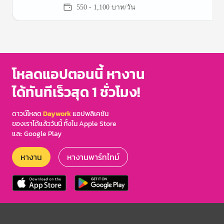
(บางนา กม.19)
550 - 1,100 บาท/วัน
Item
1
of
3
โหลดแอปตอนนี้ หางาน
ได้ทันทีเร็วสุด 1 ชั่วโมง!
ดาวน์โหลด
Daywork
แอปพลิเคชัน
ของเราได้แล้ววันนี้ ทั้งใน Apple Store
และ Google Play
หางาน
หางานพาร์ทไทม์