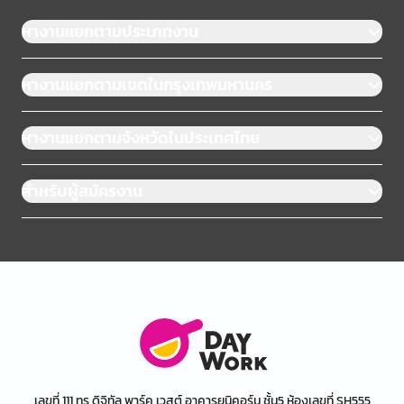
หางานแยกตามประเภทงาน
หางานแยกตามเขตในกรุงเทพมหานคร
หางานแยกตามจังหวัดในประเทศไทย
สำหรับผู้สมัครงาน
เลขที่ 111 ทรู ดิจิทัล พาร์ค เวสต์ อาคารยูนิคอร์น ชั้น5 ห้องเลขที่ SH555