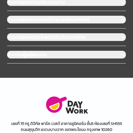
หางานแยกตามประเภทงาน
หางานแยกตามเขตในกรุงเทพมหานคร
หางานแยกตามจังหวัดในประเทศไทย
สำหรับผู้สมัครงาน
เลขที่ 111 ทรู ดิจิทัล พาร์ค เวสต์ อาคารยูนิคอร์น ชั้น5 ห้องเลขที่ SH555
ถนนสุขุมวิท แขวงบางจาก เขตพระโขนง กรุงเทพ 10260