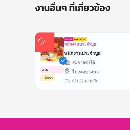
งานอื่นๆ ที่เกี่ยวข้อง
า
น
ด่
ว
ง
น
พนักงานประจำบูธ
พนักงานประจำบูธ
สมชายชาใต้
งาน
ไบเทคบางนา
พาร์ทไทม์
1 อัตรา
631.82 บาท/วัน
Item
1
of
3