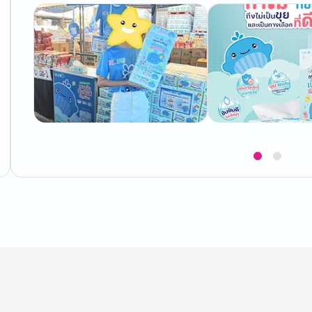
Item
1
of
2