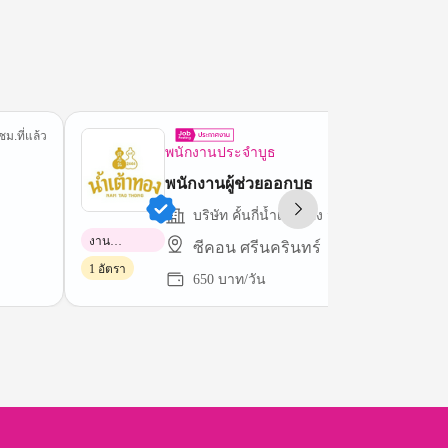
ชม.ที่แล้ว
3 ชม.ที่
พนักงานประจำบูธ
พนักงานผู้ช่วยออกบูธ
บริษัท คั้นกี่น้ำเต้าทอง จำกัด
งาน
ซีคอน ศรีนครินทร์
พาร์ทไทม์
1 อัตรา
650 บาท/วัน