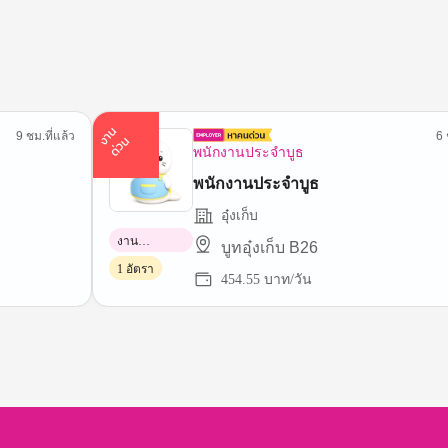
า
น
ด่
ว
9 ชม.ที่แล้ว
6 
ง
น
พนักงานประจำบูธ
พนักงานประจำบูธ
อุ๋งเก็บ
งาน
บูทอุ๋งเก็บ B26
พาร์ทไทม์
1 อัตรา
454.55 บาท/วัน