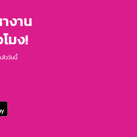
หางาน
่วโมง!
้ววันนี้