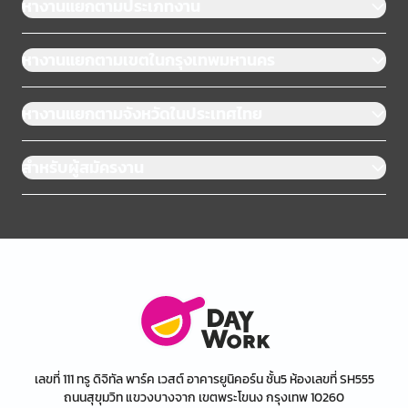
หางานแยกตามประเภทงาน
หางานแยกตามเขตในกรุงเทพมหานคร
หางานแยกตามจังหวัดในประเทศไทย
สำหรับผู้สมัครงาน
เลขที่ 111 ทรู ดิจิทัล พาร์ค เวสต์ อาคารยูนิคอร์น ชั้น5 ห้องเลขที่ SH555
ถนนสุขุมวิท แขวงบางจาก เขตพระโขนง กรุงเทพ 10260