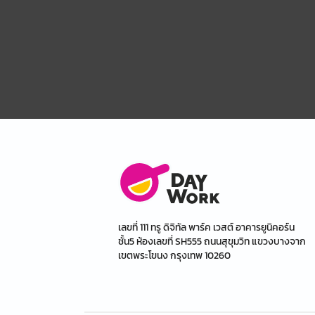
เลขที่ 111 ทรู ดิจิทัล พาร์ค เวสต์ อาคารยูนิคอร์น
ชั้น5 ห้องเลขที่ SH555 ถนนสุขุมวิท แขวงบางจาก
เขตพระโขนง กรุงเทพ 10260