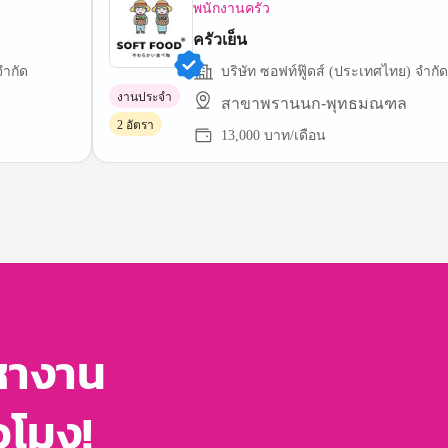
พนักงานครัว
ครัวเย็น
จำกัด
บริษัท ซอฟท์ฟู๊ดส์ (ประเทศไทย) จำกัด
งานประจำ
สาขาพรานนก-พุทธมณฑล
2 อัตรา
13,000 บาท/เดือน
หางาน
่วโมง!