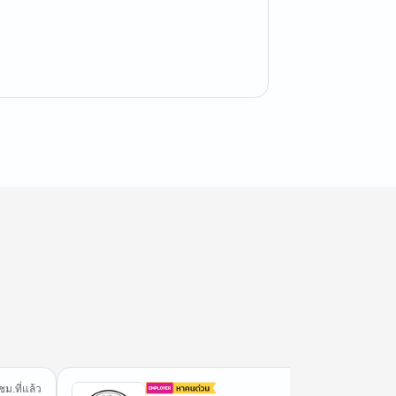
ชม.ที่แล้ว
7 ชม.ที่