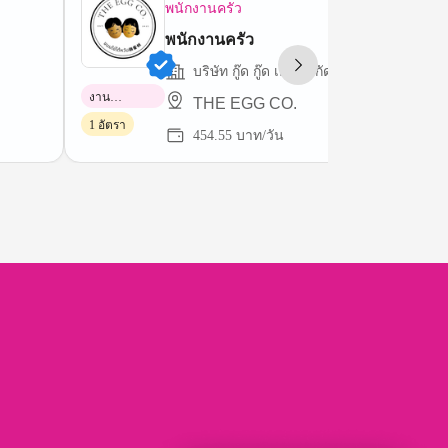
พนักงานครัว
พนักงานครัว
บริษัท กู๊ด กู๊ด เอ้ก จํากัด
งาน
THE EGG CO.
พาร์ทไทม์
1 อัตรา
454.55 บาท/วัน