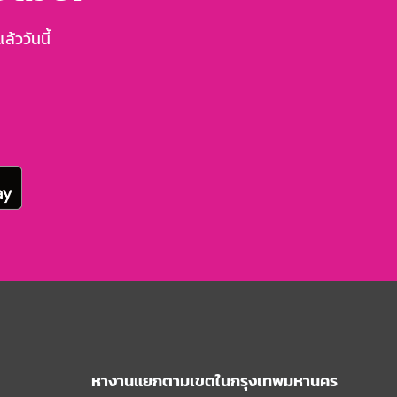
้ววันนี้
หางานแยกตามเขตในกรุงเทพมหานคร