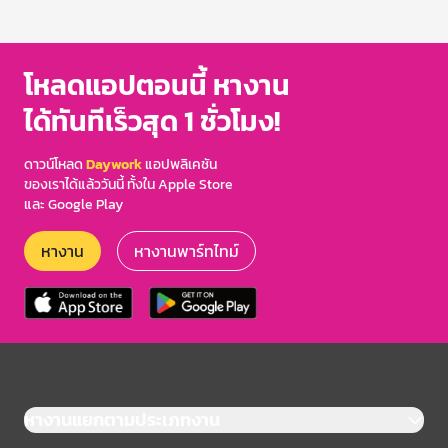
1
of
3
โหลดแอปตอนนี้ หางาน
ได้ทันทีเร็วสุด 1 ชั่วโมง!
ดาวน์โหลด
Daywork
แอปพลิเคชัน
ของเราได้แล้ววันนี้ ทั้งใน Apple Store
และ Google Play
หางาน
หางานพาร์ทไทม์
หางานแยกตามประเภทงาน