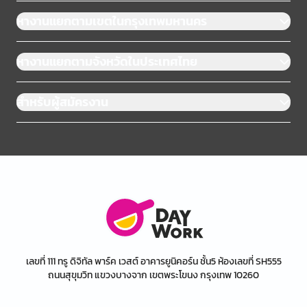
หางานแยกตามเขตในกรุงเทพมหานคร
หางานแยกตามจังหวัดในประเทศไทย
สำหรับผู้สมัครงาน
เลขที่ 111 ทรู ดิจิทัล พาร์ค เวสต์ อาคารยูนิคอร์น ชั้น5 ห้องเลขที่ SH555
ถนนสุขุมวิท แขวงบางจาก เขตพระโขนง กรุงเทพ 10260