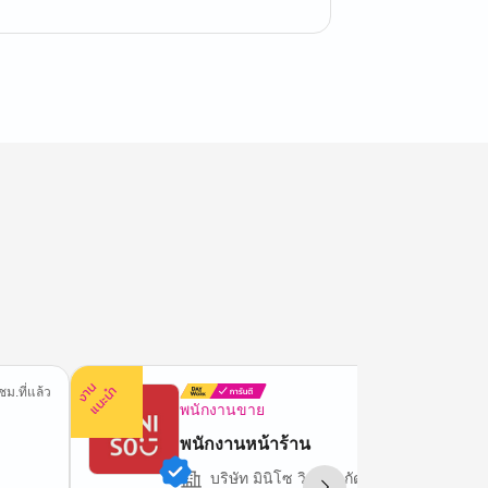
ง
น
แ
น
ะ
า
นำ
ชม.ที่แล้ว
34 นาทีที่
พนักงานขาย
พนักงานหน้าร้าน
บริษัท มินิโซ วิงกี้ จำกัด