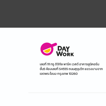
เลขที่ 111 ทรู ดิจิทัล พาร์ค เวสต์ อาคารยูนิคอร์น
ชั้น5 ห้องเลขที่ SH555 ถนนสุขุมวิท แขวงบางจาก
เขตพระโขนง กรุงเทพ 10260