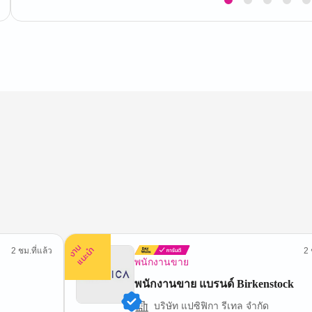
1
of
5
ง
น
แ
น
ะ
า
นำ
2 ชม.ที่แล้ว
2 
พนักงานขาย
พนักงานขาย แบรนด์ Birkenstock
บริษัท แปซิฟิกา รีเทล จำกัด