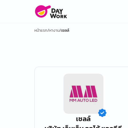
หน้าแรก
/
หางาน
/
เชลล์
เชลล์