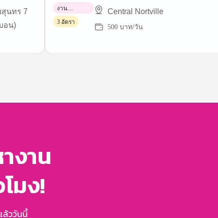
งาน
ยสุนทร 7
Central Nortville
พาร์ทไทม์
3 อัตรา
บอน)
500 บาท/วัน
หางาน
่วโมง!
้ววันนี้