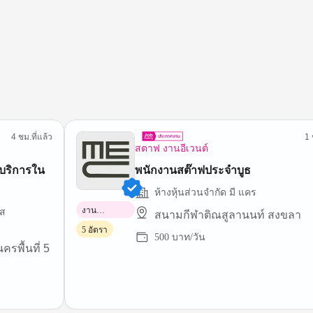
4 ชม.ที่แล้ว
1 
สตาฟ งานอีเวนต์
บริการใน
พนักงานสต๊าฟประจำบูธ
ห้างหุ้นส่วนจำกัด มี แคร
งาน
ซส
สนามกีฬาติณสูลานนท์ สงขลา
พาร์ทไทม์
5 อัตรา
500 บาท/วัน
รพื้นที่ 5