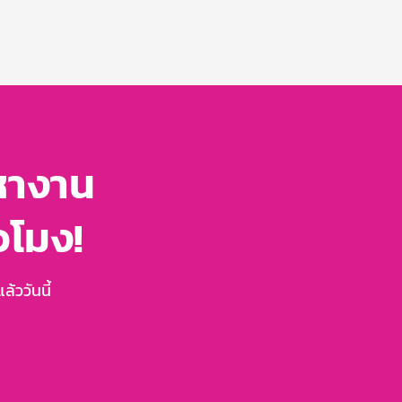
หางาน
่วโมง!
้ววันนี้