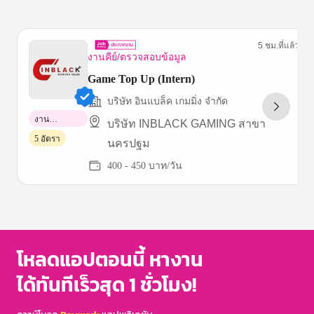
5 ชม.ที่แล้ว
งานคีย์/ตรวจสอบข้อมูล
Game Top Up (Intern)
บริษัท อินแบล็ค เกมมิ่ง จำกัด
งาน
บริษัท INBLACK GAMING สาขา
พาร์ทไทม์
5 อัตรา
นครปฐม
400 - 450 บาท/วัน
Item
1
of
3
โหลดแอปตอนนี้ หางาน
ได้ทันทีเร็วสุด 1 ชั่วโมง!