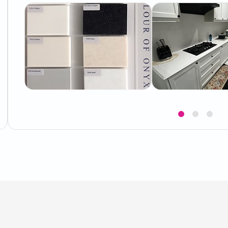
Item
1
of
3