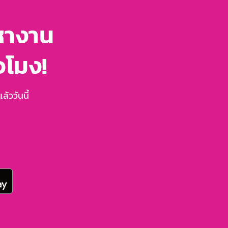
หางาน
่วโมง!
้ววันนี้