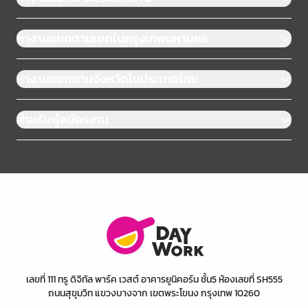
หางานแยกตามเขตในกรุงเทพมหานคร
หางานแยกตามจังหวัดในประเทศไทย
สำหรับผู้สมัครงาน
เลขที่ 111 ทรู ดิจิทัล พาร์ค เวสต์ อาคารยูนิคอร์น ชั้น5 ห้องเลขที่ SH555
ถนนสุขุมวิท แขวงบางจาก เขตพระโขนง กรุงเทพ 10260