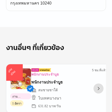
กรุงเทพมหานคร 10240
งานอื่นๆ ที่เกี่ยวข้อง
า
น
ด่
ว
5 ชม.ที่แล้ว
ง
น
พนักงานประจำบูธ
พนักงานประจำบูธ
สมชายชาใต้
งาน
ไบเทคบางนา
พาร์ทไทม์
1 อัตรา
631.82 บาท/วัน