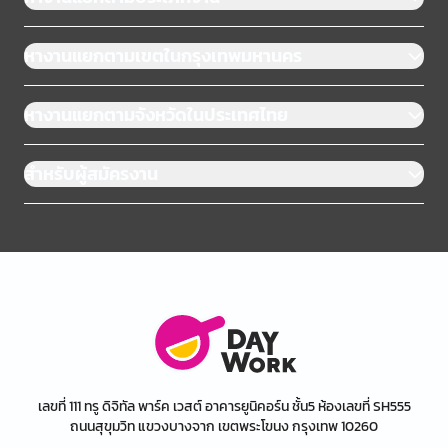
หางานแยกตามเขตในกรุงเทพมหานคร
หางานแยกตามจังหวัดในประเทศไทย
สำหรับผู้สมัครงาน
เลขที่ 111 ทรู ดิจิทัล พาร์ค เวสต์ อาคารยูนิคอร์น ชั้น5 ห้องเลขที่ SH555
ถนนสุขุมวิท แขวงบางจาก เขตพระโขนง กรุงเทพ 10260