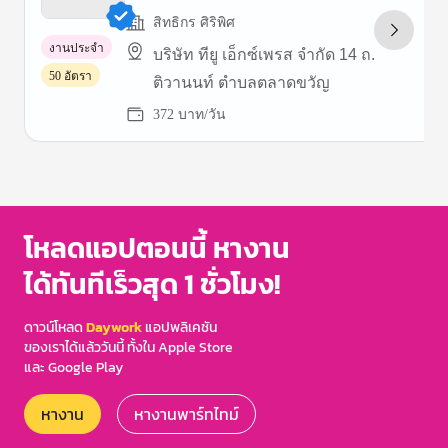
สิทธิกร ศิริพิศ
งานประจำ
บริษัท ทียู เอ็กซ์เพรส จำกัด 14 ถ.
50 อัตรา
ติวานนท์ ตำบลตลาดขวัญ
372 บาท/วัน
Item
1
of
3
โหลดแอปตอนนี้ หางาน
ได้ทันทีเร็วสุด 1 ชั่วโมง!
ดาวน์โหลด
Daywork
แอปพลิเคชัน
ของเราได้แล้ววันนี้ ทั้งใน Apple Store
และ Google Play
หางาน
หางานพาร์ทไทม์