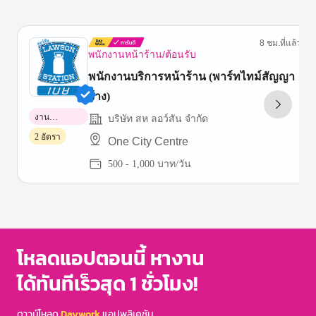
8 ชม.ที่แล้ว
พนักงานหน้าร้าน/ต้อนรับ
พนักงานบริการหน้าร้าน (พาร์ทไทม์สัญญา
จ้าง)
งาน
บริษัท สห ลอว์สัน จำกัด
พาร์ทไทม์
2 อัตรา
One City Centre
500 - 1,000 บาท/วัน
Item
1
of
3
โหลดแอปตอนนี้ หางาน
ได้ทันทีเร็วสุด 1 ชั่วโมง!
ดาวน์โหลด
Daywork
แอปพลิเคชัน