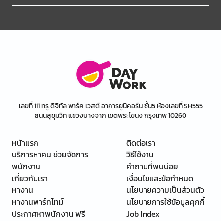
เลขที่ 111 ทรู ดิจิทัล พาร์ค เวสต์ อาคารยูนิคอร์น ชั้น5 ห้องเลขที่ SH555
ถนนสุขุมวิท แขวงบางจาก เขตพระโขนง กรุงเทพ 10260
หน้าแรก
ติดต่อเรา
บริการหาคน ช่วยจัดการ
วิธีใช้งาน
พนักงาน
คำถามที่พบบ่อย
เกี่ยวกับเรา
เงื่อนไขและข้อกำหนด
หางาน
นโยบายความเป็นส่วนตัว
หางานพาร์ทไทม์
นโยบายการใช้ข้อมูลคุกกี้
ประกาศหาพนักงาน ฟรี
Job Index