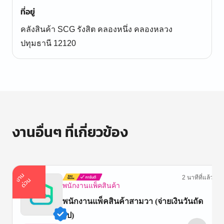
ที่อยู่
คลังสินค้า SCG รังสิต คลองหนึ่ง คลองหลวง
ปทุมธานี 12120
งานอื่นๆ ที่เกี่ยวข้อง
า
น
ด่
ว
2 นาทีที่แล้ว
ง
น
พนักงานแพ็คสินค้า
พนักงานแพ็คสินค้าสามวา (จ่ายเงินวันถัด
ไป)