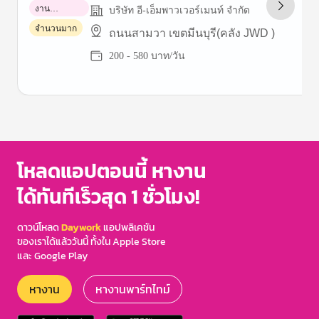
งาน
บริษัท อี-เอ็มพาวเวอร์เมนท์ จำกัด
พาร์ทไทม์
จำนวนมาก
ถนนสามวา เขตมีนบุรี(คลัง JWD )
200 - 580 บาท/วัน
Item
1
of
3
โหลดแอปตอนนี้ หางาน
ได้ทันทีเร็วสุด 1 ชั่วโมง!
ดาวน์โหลด
Daywork
แอปพลิเคชัน
ของเราได้แล้ววันนี้ ทั้งใน Apple Store
และ Google Play
หางาน
หางานพาร์ทไทม์