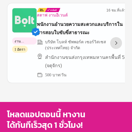
16 ชม.ที่แล้ว
สตาฟ งานอีเวนต์
พนักงานอำนวยความสะดวกและบริการใน
การสอบใบขับขี่สาธารณะ
งาน
บริษัท โบลท์ ซัพพอร์ต เซอร์วิสเซส
พาร์ทไทม์
(ประเทศไทย) จำกัด
1 อัตรา
สำนักงานขนส่งกรุงเทพมหานครพื้นที่ 5
(จตุจักร)
500 บาท/วัน
Item
1
of
3
โหลดแอปตอนนี้ หางาน
ได้ทันทีเร็วสุด 1 ชั่วโมง!