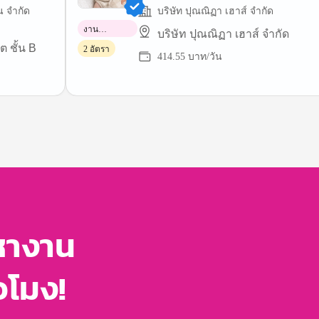
น จำกัด
บริษัท ปุณณิฏา เฮาส์ จำกัด
งาน
บริษัท ปุณณิฏา เฮาส์ จำกัด
พาร์ทไทม์
ต ชั้น B
2 อัตรา
414.55 บาท/วัน
หางาน
่วโมง!