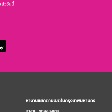
้ววันนี้
หางานแยกตามเขตในกรุงเทพมหานคร
หางาน เขตคลองเตย