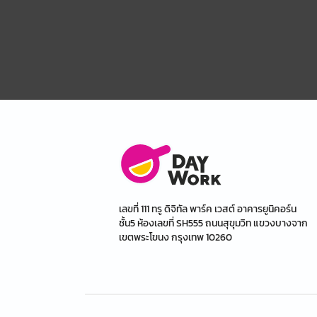
เลขที่ 111 ทรู ดิจิทัล พาร์ค เวสต์ อาคารยูนิคอร์น
ชั้น5 ห้องเลขที่ SH555 ถนนสุขุมวิท แขวงบางจาก
เขตพระโขนง กรุงเทพ 10260