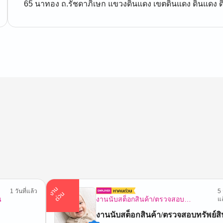
65 นาทอง ถ.รัชดาภิเษก แขวงดินแดง เขตดินแดง ดินแดง
า
น
ด่
ว
1 วันที่แล้ว
5 
ง
น
น
งานนับสต็อกสินค้า/ตรวจสอบ
แล
ทรัพย์สิน
งานนับสต็อกสินค้า/ตรวจสอบทรัพย์สิ