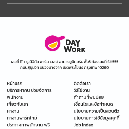
เลขที่ 111 ทรู ดิจิทัล พาร์ค เวสต์ อาคารยูนิคอร์น ชั้น5 ห้องเลขที่ SH555
ถนนสุขุมวิท แขวงบางจาก เขตพระโขนง กรุงเทพ 10260
หน้าแรก
ติดต่อเรา
บริการหาคน ช่วยจัดการ
วิธีใช้งาน
พนักงาน
คำถามที่พบบ่อย
เกี่ยวกับเรา
เงื่อนไขและข้อกำหนด
หางาน
นโยบายความเป็นส่วนตัว
หางานพาร์ทไทม์
นโยบายการใช้ข้อมูลคุกกี้
ประกาศหาพนักงาน ฟรี
Job Index