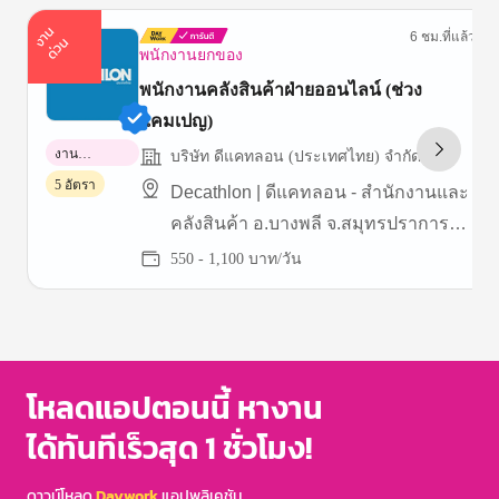
า
น
ด่
ว
6 ชม.ที่แล้ว
ง
น
พนักงานยกของ
พนักงานคลังสินค้าฝ่ายออนไลน์ (ช่วง
แคมเปญ)
งาน
บริษัท ดีแคทลอน (ประเทศไทย) จำกัด
พาร์ทไทม์
5 อัตรา
Decathlon | ดีแคทลอน - สำนักงานและ
คลังสินค้า อ.บางพลี จ.สมุทรปราการ
(บางนา กม.19)
550 - 1,100 บาท/วัน
Item
1
of
3
โหลดแอปตอนนี้ หางาน
ได้ทันทีเร็วสุด 1 ชั่วโมง!
ดาวน์โหลด
Daywork
แอปพลิเคชัน