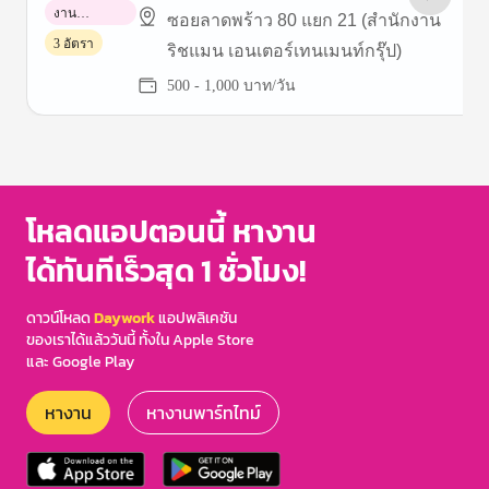
งาน
ซอยลาดพร้าว 80 แยก 21 (สำนักงาน
พาร์ทไทม์
3 อัตรา
ริชแมน เอนเตอร์เทนเมนท์กรุ๊ป)
500 - 1,000 บาท/วัน
Item
1
of
3
โหลดแอปตอนนี้ หางาน
ได้ทันทีเร็วสุด 1 ชั่วโมง!
ดาวน์โหลด
Daywork
แอปพลิเคชัน
ของเราได้แล้ววันนี้ ทั้งใน Apple Store
และ Google Play
หางาน
หางานพาร์ทไทม์