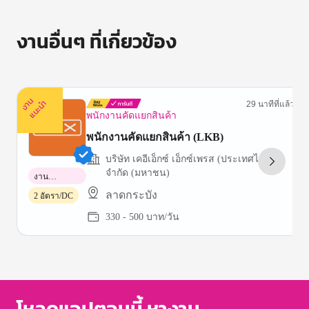
งานอื่นๆ ที่เกี่ยวข้อง
ง
น
แ
น
ะ
า
นำ
29 นาทีที่แล้ว
พนักงานคัดแยกสินค้า
พนักงานคัดแยกสินค้า (LKB)
บริษัท เคอีเอ็กซ์ เอ็กซ์เพรส (ประเทศไทย)
จำกัด (มหาชน)
งาน
พาร์ทไทม์
ลาดกระบัง
2 อัตรา/DC
330 - 500 บาท/วัน
Item
1
of
3