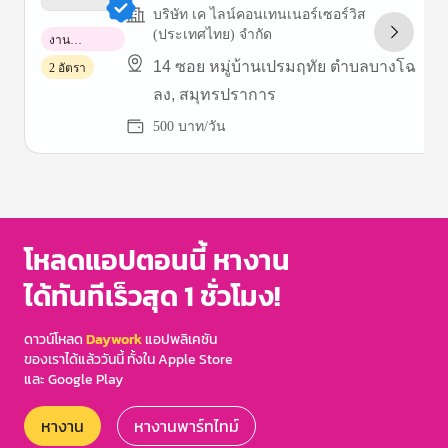
บริษัท เค ไลน์คอนเทนเนอร์เซอร์วิส
(ประเทศไทย) จำกัด
งาน
พาร์ทไทม์
14 ซอย หมู่บ้านเปรมฤทัย ตำบลบางโฉ
2 อัตรา
ลง, สมุทรปราการ
500 บาท/วัน
Item
1
of
3
โหลดแอปตอนนี้ หางาน
ได้ทันทีเร็วสุด 1 ชั่วโมง!
ดาวน์โหลด
Daywork
แอปพลิเคชัน
ของเราได้แล้ววันนี้ ทั้งใน Apple Store
และ Google Play
หางาน
หางานพาร์ทไทม์