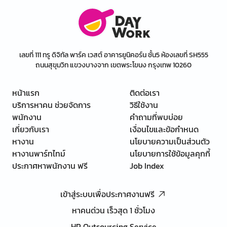
เลขที่ 111 ทรู ดิจิทัล พาร์ค เวสต์ อาคารยูนิคอร์น ชั้น5 ห้องเลขที่ SH555
ถนนสุขุมวิท แขวงบางจาก เขตพระโขนง กรุงเทพ 10260
หน้าแรก
ติดต่อเรา
บริการหาคน ช่วยจัดการ
วิธีใช้งาน
พนักงาน
คำถามที่พบบ่อย
เกี่ยวกับเรา
เงื่อนไขและข้อกำหนด
หางาน
นโยบายความเป็นส่วนตัว
หางานพาร์ทไทม์
นโยบายการใช้ข้อมูลคุกกี้
ประกาศหาพนักงาน ฟรี
Job Index
เข้าสู่ระบบเพื่อประกาศงานฟรี
หาคนด่วน เร็วสุด 1 ชั่วโมง
HR Outsourcing Service