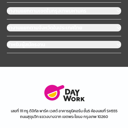
หางานแยกตามเขตในกรุงเทพมหานคร
หางานแยกตามจังหวัดในประเทศไทย
สำหรับผู้สมัครงาน
เลขที่ 111 ทรู ดิจิทัล พาร์ค เวสต์ อาคารยูนิคอร์น ชั้น5 ห้องเลขที่ SH555
ถนนสุขุมวิท แขวงบางจาก เขตพระโขนง กรุงเทพ 10260