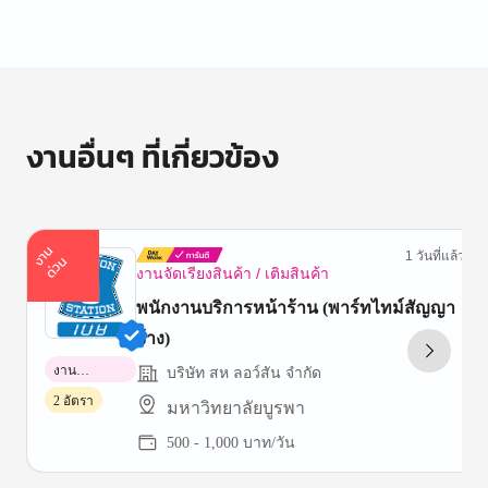
งานอื่นๆ ที่เกี่ยวข้อง
า
น
ด่
ว
1 วันที่แล้ว
ง
น
งานจัดเรียงสินค้า / เติมสินค้า
พนักงานบริการหน้าร้าน (พาร์ทไทม์สัญญา
จ้าง)
งาน
บริษัท สห ลอว์สัน จำกัด
พาร์ทไทม์
2 อัตรา
มหาวิทยาลัยบูรพา
500 - 1,000 บาท/วัน
Item