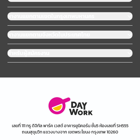
หางานแยกตามเขตในกรุงเทพมหานคร
หางานแยกตามจังหวัดในประเทศไทย
สำหรับผู้สมัครงาน
เลขที่ 111 ทรู ดิจิทัล พาร์ค เวสต์ อาคารยูนิคอร์น ชั้น5 ห้องเลขที่ SH555
ถนนสุขุมวิท แขวงบางจาก เขตพระโขนง กรุงเทพ 10260