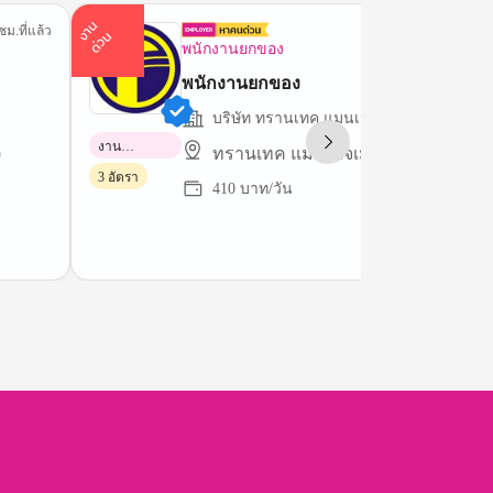
า
น
ด่
ว
ชม.ที่แล้ว
16 ชม.ที่
ง
น
พนักงานยกของ
พนักงานยกของ
บริษัท ทรานเทค แมนเนจเม้นท์ กรุ๊ปส์ จำกั
งาน
)
ทรานเทค แมนเนจเม้นท์ กรุ๊ปส์ จำกัด
พาร์ทไทม์
3 อัตรา
410 บาท/วัน