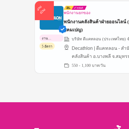
า
น
ด่
ว
ง
น
พนักงานยกของ
พนักงานคลังสินค้าฝ่ายออนไลน์ (
แคมเปญ)
งาน
บริษัท ดีแคทลอน (ประเทศไทย) จ
พาร์ทไทม์
5 อัตรา
Decathlon | ดีแคทลอน - สำ
คลังสินค้า อ.บางพลี จ.สมุท
(บางนา กม.19)
550 - 1,100 บาท/วัน
Item
1
of
3