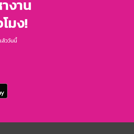
หางาน
่วโมง!
้ววันนี้