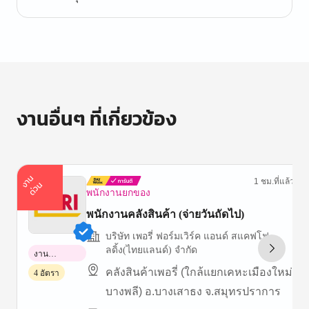
งานอื่นๆ ที่เกี่ยวข้อง
า
น
ด่
ว
1 ชม.ที่แล้ว
ง
น
พนักงานยกของ
พนักงานคลังสินค้า (จ่ายวันถัดไป)
บริษัท เพอรี่ ฟอร์มเวิร์ค แอนด์ สแคฟโฟ
ลดิ้ง(ไทยแลนด์) จำกัด
งาน
พาร์ทไทม์
คลังสินค้าเพอรี่ (ใกล้แยกเคหะเมืองใหม่
4 อัตรา
บางพลี) อ.บางเสาธง จ.สมุทรปราการ