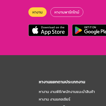
หางาน
หางานพาร์ทไทม์
หางานแยกตามประเภทงาน
หางาน งานพีซี/พนักงานแนะนําสินค้า
หางาน งานแคชเชียร์