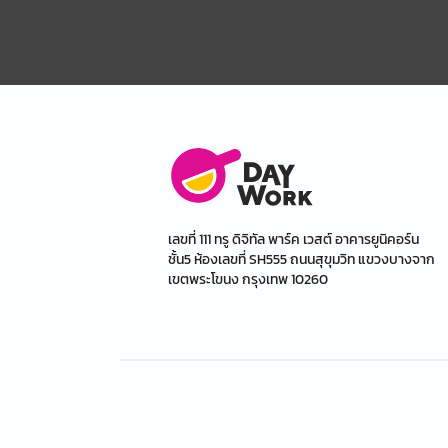
เลขที่ 111 ทรู ดิจิทัล พาร์ค เวสต์ อาคารยูนิคอร์น
ชั้น5 ห้องเลขที่ SH555 ถนนสุขุมวิท แขวงบางจาก
เขตพระโขนง กรุงเทพ 10260