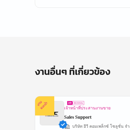
งานอื่นๆ ที่เกี่ยวข้อง
ง
น
แ
น
ะ
า
นำ
เจ้าหน้าที่ประสานงานขาย
Sales Support
บริษัท อีวี คอมเพล็กซ์ โซลูชั่น จำ