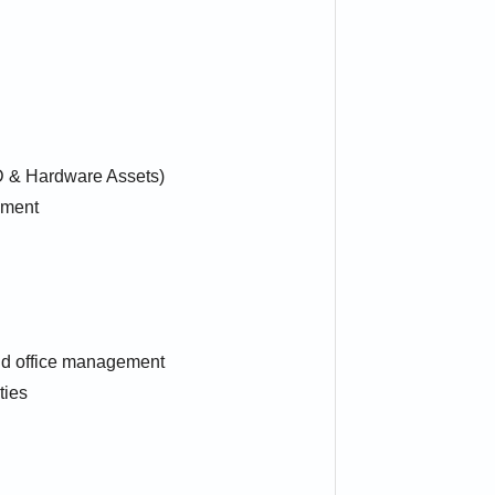
ID & Hardware Assets)
ement
and office management
ties