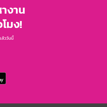
หางาน
่วโมง!
้ววันนี้