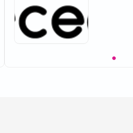
Item
1
of
1