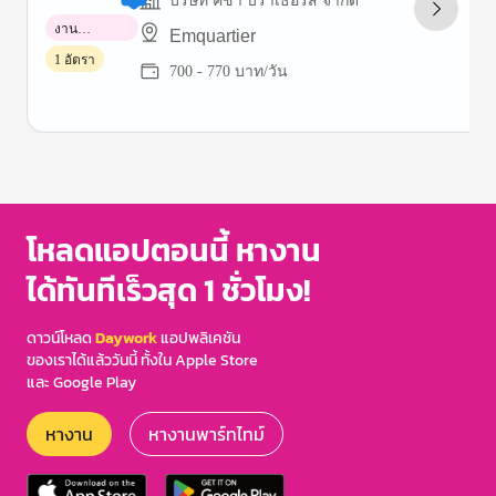
บริษัท คชา บราเธอร์ส จำกัด
งาน
Emquartier
พาร์ทไทม์
1 อัตรา
700 - 770 บาท/วัน
Item
1
of
3
โหลดแอปตอนนี้ หางาน
ได้ทันทีเร็วสุด 1 ชั่วโมง!
ดาวน์โหลด
Daywork
แอปพลิเคชัน
ของเราได้แล้ววันนี้ ทั้งใน Apple Store
และ Google Play
หางาน
หางานพาร์ทไทม์