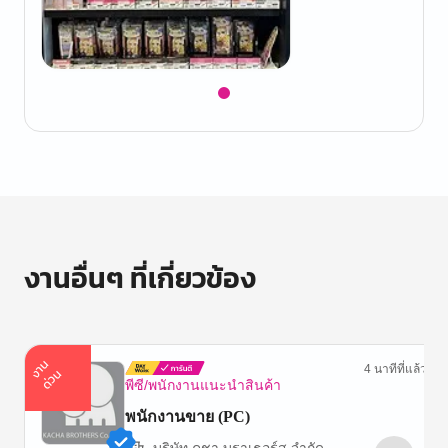
Item
1
of
1
งานอื่นๆ ที่เกี่ยวข้อง
า
น
ด่
ว
4 นาทีที่แล้ว
ง
น
พีซี/พนักงานแนะนำสินค้า
พนักงานขาย (PC)