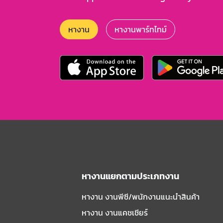
หางาน
หางานพาร์ทไทม์
หางานแยกตามประเภทงาน
หางาน งานพีซี/พนักงานแนะนําสินค้า
หางาน งานแคชเชียร์