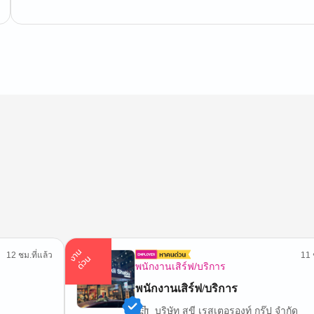
า
น
ด่
ว
12 ชม.ที่แล้ว
11 
ง
น
พนักงานเสิร์ฟ/บริการ
พนักงานเสิร์ฟ/บริการ
บริษัท สุขี เรสเตอรองท์ กรุ๊ป จำกัด