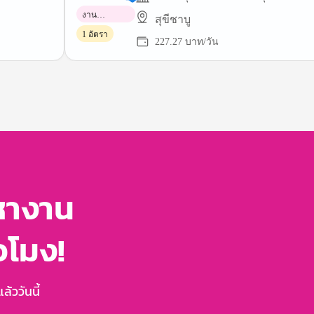
งาน
สุขีชาบู
พาร์ทไทม์
1 อัตรา
227.27 บาท/วัน
หางาน
่วโมง!
้ววันนี้