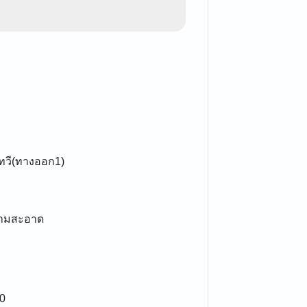
เทวี(ทางออก1)
ความสะอาด
0