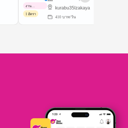
งาน
kurabu35Izakaya
พาร์ทไทม์
1 อัตรา
410 บาท/วัน