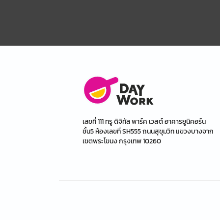
เลขที่ 111 ทรู ดิจิทัล พาร์ค เวสต์ อาคารยูนิคอร์น
ชั้น5 ห้องเลขที่ SH555 ถนนสุขุมวิท แขวงบางจาก
เขตพระโขนง กรุงเทพ 10260