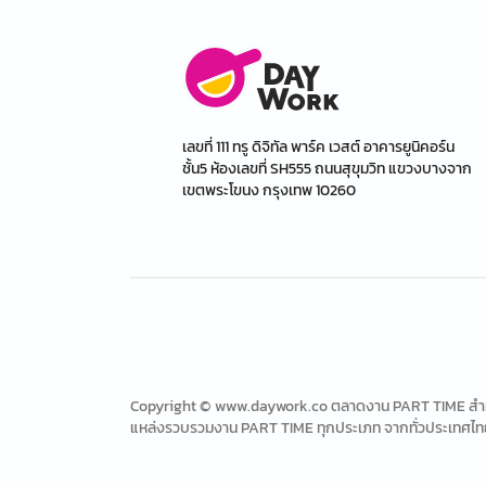
เลขที่ 111 ทรู ดิจิทัล พาร์ค เวสต์ อาคารยูนิคอร์น
ชั้น5 ห้องเลขที่ SH555 ถนนสุขุมวิท แขวงบางจาก
เขตพระโขนง กรุงเทพ 10260
Copyright © www.daywork.co ตลาดงาน PART TIME สำหรับ
แหล่งรวบรวมงาน PART TIME ทุกประเภท จากทั่วประเทศไท