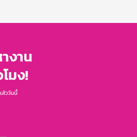
หางาน
่วโมง!
้ววันนี้