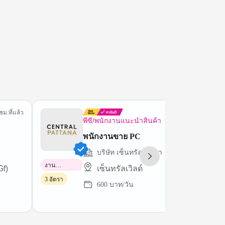
ชม.ที่แล้ว
7 ชม.ที่
พีซี/พนักงานแนะนำสินค้า
พนักงานขาย PC
บริษัท เซ็นทรัลพัฒนา จำกัด (มหาชน)
งาน
Gf)
เซ็นทรัลเวิลด์
พาร์ทไทม์
3 อัตรา
600 บาท/วัน