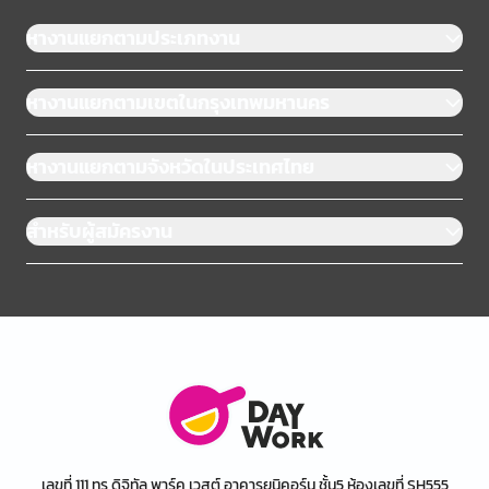
หางานแยกตามประเภทงาน
หางานแยกตามเขตในกรุงเทพมหานคร
หางานแยกตามจังหวัดในประเทศไทย
สำหรับผู้สมัครงาน
เลขที่ 111 ทรู ดิจิทัล พาร์ค เวสต์ อาคารยูนิคอร์น ชั้น5 ห้องเลขที่ SH555