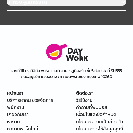
สำหรับผู้สมัครงาน
เลขที่ 111 ทรู ดิจิทัล พาร์ค เวสต์ อาคารยูนิคอร์น ชั้น5 ห้องเลขที่ SH555
ถนนสุขุมวิท แขวงบางจาก เขตพระโขนง กรุงเทพ 10260
หน้าแรก
ติดต่อเรา
บริการหาคน ช่วยจัดการ
วิธีใช้งาน
พนักงาน
คำถามที่พบบ่อย
เกี่ยวกับเรา
เงื่อนไขและข้อกำหนด
หางาน
นโยบายความเป็นส่วนตัว
หางานพาร์ทไทม์
นโยบายการใช้ข้อมูลคุกกี้