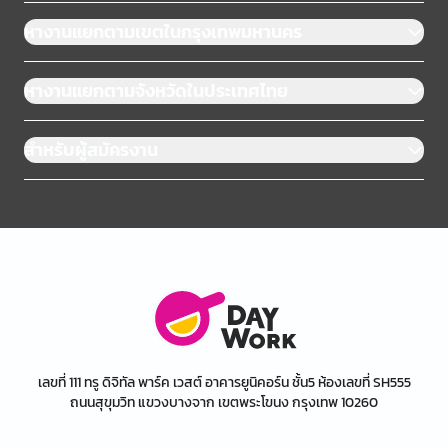
หางานแยกตามเขตในกรุงเทพมหานคร
หางานแยกตามจังหวัดในประเทศไทย
สำหรับผู้สมัครงาน
เลขที่ 111 ทรู ดิจิทัล พาร์ค เวสต์ อาคารยูนิคอร์น ชั้น5 ห้องเลขที่ SH555
ถนนสุขุมวิท แขวงบางจาก เขตพระโขนง กรุงเทพ 10260