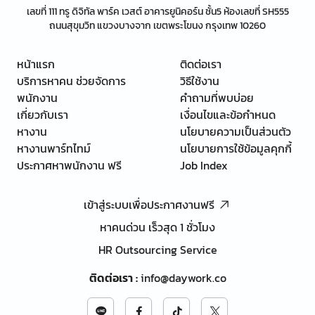
เลขที่ 111 ทรู ดิจิทัล พาร์ค เวสต์ อาคารยูนิคอร์น ชั้น5 ห้องเลขที่ SH555
ถนนสุขุมวิท แขวงบางจาก เขตพระโขนง กรุงเทพ 10260
หน้าแรก
ติดต่อเรา
บริการหาคน ช่วยจัดการ
วิธีใช้งาน
พนักงาน
คำถามที่พบบ่อย
เกี่ยวกับเรา
เงื่อนไขและข้อกำหนด
หางาน
นโยบายความเป็นส่วนตัว
หางานพาร์ทไทม์
นโยบายการใช้ข้อมูลคุกกี้
ประกาศหาพนักงาน ฟรี
Job Index
เข้าสู่ระบบเพื่อประกาศงานฟรี
หาคนด่วน เร็วสุด 1 ชั่วโมง
HR Outsourcing Service
ติดต่อเรา
:
info@daywork.co