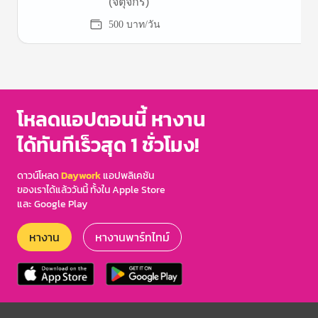
(จตุจักร)
500 บาท/วัน
Item
1
of
3
โหลดแอปตอนนี้ หางาน
ได้ทันทีเร็วสุด 1 ชั่วโมง!
ดาวน์โหลด
Daywork
แอปพลิเคชัน
ของเราได้แล้ววันนี้ ทั้งใน Apple Store
และ Google Play
หางาน
หางานพาร์ทไทม์