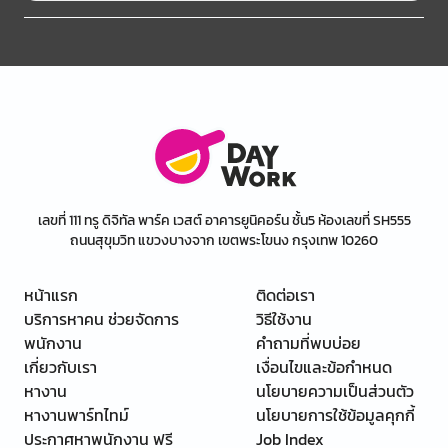
เลขที่ 111 ทรู ดิจิทัล พาร์ค เวสต์ อาคารยูนิคอร์น ชั้น5 ห้องเลขที่ SH555
ถนนสุขุมวิท แขวงบางจาก เขตพระโขนง กรุงเทพ 10260
หน้าแรก
ติดต่อเรา
บริการหาคน ช่วยจัดการ
วิธีใช้งาน
พนักงาน
คำถามที่พบบ่อย
เกี่ยวกับเรา
เงื่อนไขและข้อกำหนด
หางาน
นโยบายความเป็นส่วนตัว
หางานพาร์ทไทม์
นโยบายการใช้ข้อมูลคุกกี้
ประกาศหาพนักงาน ฟรี
Job Index