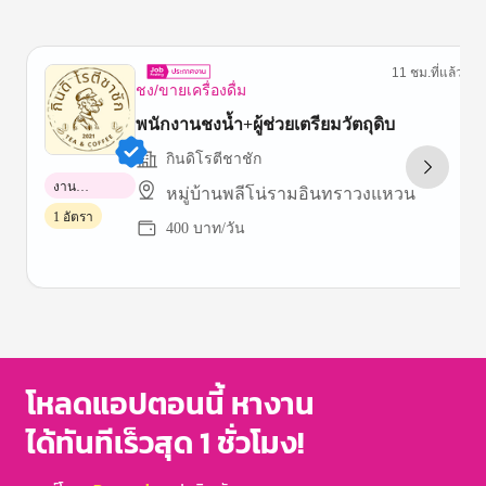
11 ชม.ที่แล้ว
ชง/ขายเครื่องดื่ม
พนักงานชงน้ำ+ผู้ช่วยเตรียมวัตถุดิบ
กินดิโรตีชาชัก
งาน
หมู่บ้านพลีโน่รามอินทราวงแหวน
พาร์ทไทม์
1 อัตรา
400 บาท/วัน
Item
1
of
3
โหลดแอปตอนนี้ หางาน
ได้ทันทีเร็วสุด 1 ชั่วโมง!