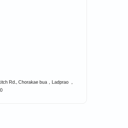
ukitch Rd., Chorakae bua，Ladprao ，
30