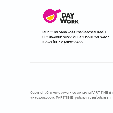
เลขที่ 111 ทรู ดิจิทัล พาร์ค เวสต์ อาคารยูนิคอร์น
ชั้น5 ห้องเลขที่ SH555 ถนนสุขุมวิท แขวงบางจาก
เขตพระโขนง กรุงเทพ 10260
Copyright © www.daywork.co ตลาดงาน PART TIME สำหรับ
แหล่งรวบรวมงาน PART TIME ทุกประเภท จากทั่วประเทศไท