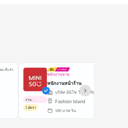
ชม.ที่แล้ว
5 ชม.ที่
พนักงานขาย
พนักงานหน้าร้าน
บริษัท มินิโซ วิงกี้ จำกัด
งาน
Fashion Island
พาร์ทไทม์
5 อัตรา
500 บาท/วัน