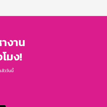
หางาน
่วโมง!
้ววันนี้