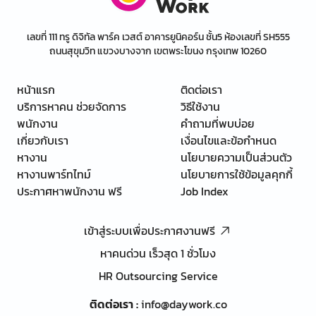
เลขที่ 111 ทรู ดิจิทัล พาร์ค เวสต์ อาคารยูนิคอร์น ชั้น5 ห้องเลขที่ SH555
ถนนสุขุมวิท แขวงบางจาก เขตพระโขนง กรุงเทพ 10260
หน้าแรก
ติดต่อเรา
บริการหาคน ช่วยจัดการ
วิธีใช้งาน
พนักงาน
คำถามที่พบบ่อย
เกี่ยวกับเรา
เงื่อนไขและข้อกำหนด
หางาน
นโยบายความเป็นส่วนตัว
หางานพาร์ทไทม์
นโยบายการใช้ข้อมูลคุกกี้
ประกาศหาพนักงาน ฟรี
Job Index
เข้าสู่ระบบเพื่อประกาศงานฟรี
หาคนด่วน เร็วสุด 1 ชั่วโมง
HR Outsourcing Service
ติดต่อเรา
:
info@daywork.co