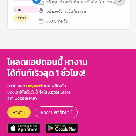
บริษัท เซ็นทรัลพัฒนา จำกัด (มหาชน)
งาน
เซ็นทรัล แจ้งวัฒนะ
พาร์ทไทม์
2 อัตรา
600 บาท/วัน
Item
1
of
3
โหลดแอปตอนนี้ หางาน
ได้ทันทีเร็วสุด 1 ชั่วโมง!
ดาวน์โหลด
Daywork
แอปพลิเคชัน
ของเราได้แล้ววันนี้ ทั้งใน Apple Store
และ Google Play
หางาน
หางานพาร์ทไทม์