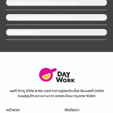
หางานแยกตามเขตในกรุงเทพมหานคร
หางานแยกตามจังหวัดในประเทศไทย
สำหรับผู้สมัครงาน
เลขที่ 111 ทรู ดิจิทัล พาร์ค เวสต์ อาคารยูนิคอร์น ชั้น5 ห้องเลขที่ SH555
ถนนสุขุมวิท แขวงบางจาก เขตพระโขนง กรุงเทพ 10260
หน้าแรก
ติดต่อเรา