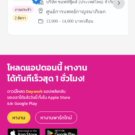
บริษัท ซอฟท์ฟู๊ดส์ (ประเทศไทย) จำกัด
งานประจำ
ศูนย์การแพทย์กาญจนาภิเษก
2 อัตรา
13,000 - 14,000 บาท/เดือน
Item
1
of
3
โหลดแอปตอนนี้ หางาน
ได้ทันทีเร็วสุด 1 ชั่วโมง!
ดาวน์โหลด
Daywork
แอปพลิเคชัน
ของเราได้แล้ววันนี้ ทั้งใน Apple Store
และ Google Play
หางาน
หางานพาร์ทไทม์