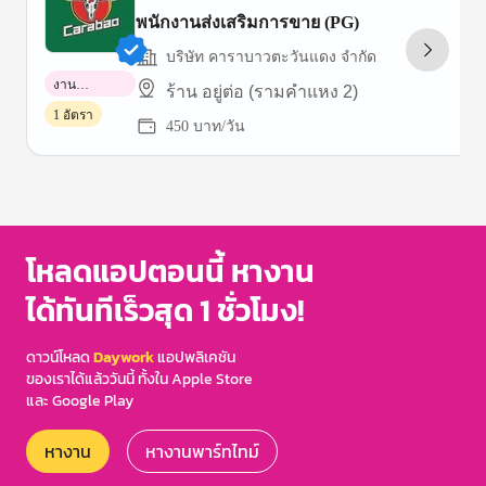
พนักงานส่งเสริมการขาย (PG)
บริษัท คาราบาวตะวันแดง จำกัด
งาน
ร้าน อยู่ต่อ (รามคำแหง 2)
พาร์ทไทม์
1 อัตรา
450 บาท/วัน
Item
1
of
3
โหลดแอปตอนนี้ หางาน
ได้ทันทีเร็วสุด 1 ชั่วโมง!
ดาวน์โหลด
Daywork
แอปพลิเคชัน
ของเราได้แล้ววันนี้ ทั้งใน Apple Store
และ Google Play
หางาน
หางานพาร์ทไทม์