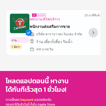
23 นาทีที่แล้ว
พนักงานเสิร์ฟ/บริการ
พนักงานส่งเสริมการขาย
บริษัท คาราบาวตะวันแดง จำกัด
งาน
ร้าน เตี๋ยวก็เตี๋ยว ริมน้ำ
พาร์ทไทม์
1 อัตรา
450 บาท/วัน
Item
1
of
3
โหลดแอปตอนนี้ หางาน
ได้ทันทีเร็วสุด 1 ชั่วโมง!
ดาวน์โหลด
Daywork
แอปพลิเคชัน
ของเราได้แล้ววันนี้ ทั้งใน Apple Store