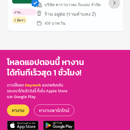
บริษัท คาราบาวตะวันแดง จำกัด
งาน
ร้าน อยู่ต่อ (รามคำแหง 2)
พาร์ทไทม์
1 อัตรา
450 บาท/วัน
Item
1
of
3
โหลดแอปตอนนี้ หางาน
ได้ทันทีเร็วสุด 1 ชั่วโมง!
ดาวน์โหลด
Daywork
แอปพลิเคชัน
ของเราได้แล้ววันนี้ ทั้งใน Apple Store
และ Google Play
หางาน
หางานพาร์ทไทม์