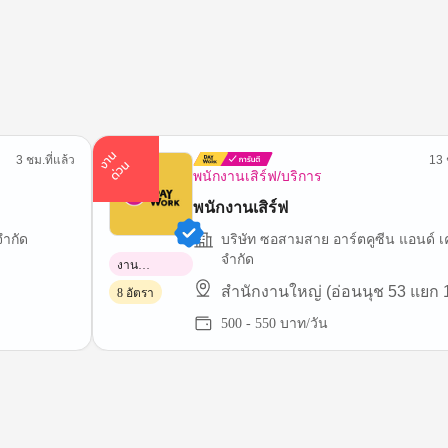
า
น
ด่
ว
3 ชม.ที่แล้ว
13 
ง
น
พนักงานเสิร์ฟ/บริการ
พนักงานเสิร์ฟ
จำกัด
บริษัท ซอสามสาย อาร์ตคูซีน แอนด์ เค
จำกัด
งาน
พาร์ทไทม์
สำนักงานใหญ่ (อ่อนนุช 53 แยก 
8 อัตรา
500 - 550 บาท/วัน