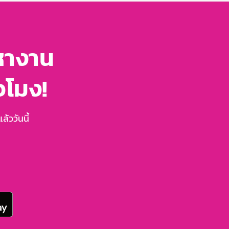
หางาน
่วโมง!
้ววันนี้