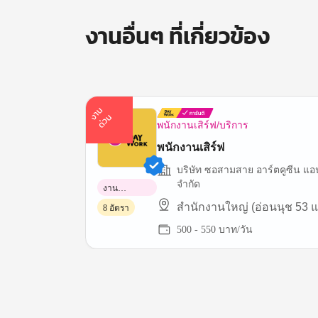
งานอื่นๆ ที่เกี่ยวข้อง
า
น
ด่
ว
ง
น
พนักงานเสิร์ฟ/บริการ
พนักงานเสิร์ฟ
บริษัท ซอสามสาย อาร์ตคูซีน แอนด
จำกัด
งาน
พาร์ทไทม์
สำนักงานใหญ่ (อ่อนนุช 53 แ
8 อัตรา
500 - 550 บาท/วัน
Item
1
of
3