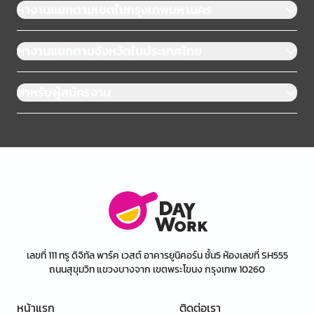
หางานแยกตามเขตในกรุงเทพมหานคร
หางานแยกตามจังหวัดในประเทศไทย
สำหรับผู้สมัครงาน
เลขที่ 111 ทรู ดิจิทัล พาร์ค เวสต์ อาคารยูนิคอร์น ชั้น5 ห้องเลขที่ SH555
ถนนสุขุมวิท แขวงบางจาก เขตพระโขนง กรุงเทพ 10260
หน้าแรก
ติดต่อเรา