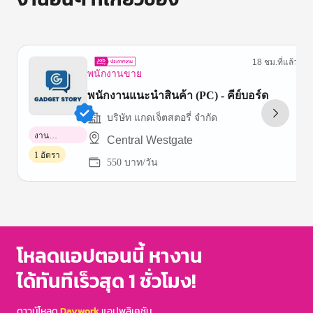
18 ชม.ที่แล้ว
พนักงานขาย
พนักงานแนะนำสินค้า (PC) - คีย์บอร์ด
บริษัท แกดเจ็ตสตอรี่ จำกัด
งาน
Central Westgate
พาร์ทไทม์
1 อัตรา
550 บาท/วัน
Item
1
of
3
โหลดแอปตอนนี้ หางาน
ได้ทันทีเร็วสุด 1 ชั่วโมง!
ดาวน์โหลด
Daywork
แอปพลิเคชัน