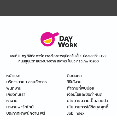
เลขที่ 111 ทรู ดิจิทัล พาร์ค เวสต์ อาคารยูนิคอร์น ชั้น5 ห้องเลขที่ SH555
ถนนสุขุมวิท แขวงบางจาก เขตพระโขนง กรุงเทพ 10260
หน้าแรก
ติดต่อเรา
บริการหาคน ช่วยจัดการ
วิธีใช้งาน
พนักงาน
คำถามที่พบบ่อย
เกี่ยวกับเรา
เงื่อนไขและข้อกำหนด
หางาน
นโยบายความเป็นส่วนตัว
หางานพาร์ทไทม์
นโยบายการใช้ข้อมูลคุกกี้
ประกาศหาพนักงาน ฟรี
Job Index