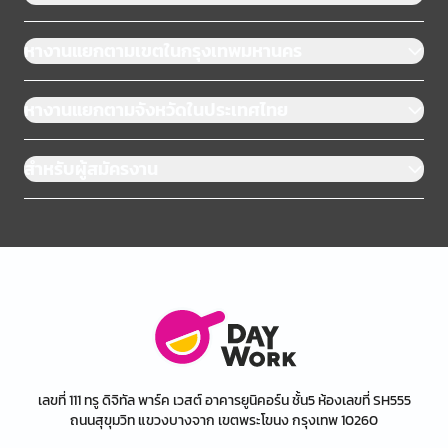
หางานแยกตามเขตในกรุงเทพมหานคร
หางานแยกตามจังหวัดในประเทศไทย
สำหรับผู้สมัครงาน
เลขที่ 111 ทรู ดิจิทัล พาร์ค เวสต์ อาคารยูนิคอร์น ชั้น5 ห้องเลขที่ SH555
ถนนสุขุมวิท แขวงบางจาก เขตพระโขนง กรุงเทพ 10260