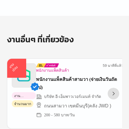
งานอื่นๆ ที่เกี่ยวข้อง
า
น
ด่
ว
59 นาทีที่แล้ว
ง
น
พนักงานแพ็คสินค้า
พนักงานแพ็คสินค้าสามวา (จ่ายเงินวันถัด
ไป)
งาน
บริษัท อี-เอ็มพาวเวอร์เมนท์ จำกัด
พาร์ทไทม์
จำนวนมาก
ถนนสามวา เขตมีนบุรี(คลัง JWD )
200 - 580 บาท/วัน