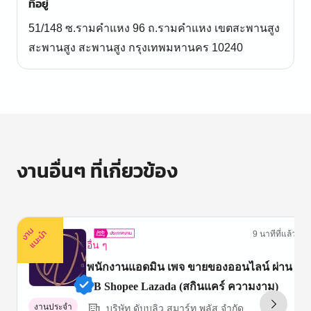
ที่อยู่
51/148 ซ.รามคำแหง 96 ถ.รามคำแหง เขตสะพานสูง
สะพานสูง สะพานสูง กรุงเทพมหานคร 10240
งานอื่นๆ ที่เกี่ยวข้อง
ง
น
แ
น
ะ
า
นำ
9 นาทีที่แล้ว
อื่น ๆ
พนักงานแอดมิน เพจ ขายของออนไลน์ ผ่าน
FB Shopee Lazada (สกินแคร์ ความงาม)
งานประจำ
บริษัท ดับบลิว สมาร์ท พลัส จำกัด