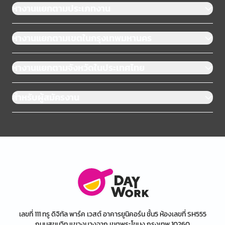
หางานแยกตามประเภทงาน
หางานแยกตามเขตในกรุงเทพมหานคร
หางานแยกตามจังหวัดในประเทศไทย
สำหรับผู้สมัครงาน
เลขที่ 111 ทรู ดิจิทัล พาร์ค เวสต์ อาคารยูนิคอร์น ชั้น5 ห้องเลขที่ SH555
ถนนสุขุมวิท แขวงบางจาก เขตพระโขนง กรุงเทพ 10260